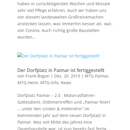
haben in zurückliegenden Wochen und Monate
sehr viel Pflege erfahren. Auch wir haben uns
von diesem landesweiten Großreinemachen
anstecken lassen, was immerhin besser als war,
von Corona. Auch richtig große Baustellen
wurden...
Der Dorfplatz in Paimar ist fertiggestellt
von
Frank Bogon
|
Dez. 20, 2019
|
MTG Paimar
,
MTG-Heim
,
MTG-Info
,
News
Dorfplatz Paimar – 2.0 Motorradfahrer-
Gottesdient, Oldtimertreffen und „Paimar feiert
… unter den Linden & mittendrin“ im
kommenden Jahr auf dem neuen Dorfplatz in
Paimar. Was seit Mitte des Jahres eine
Dauerbaustelle war, ist nun bereits fast fertig....