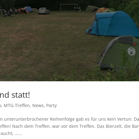
d statt!
o
,
MTG-Treffen
,
News
,
Party
in unterunterbrochener Reihenfolge gab es für uns kein Vertun: D
fen! Nach dem Treffen, war vor dem Treffen. Das Bierzelt, die Ba
aucht, …...