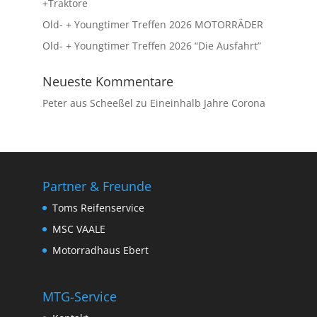
+Traktore
Old- + Youngtimer Treffen 2026 MOTORRÄDER
Old- + Youngtimer Treffen 2026 “Die Ausfahrt”
Neueste Kommentare
Peter aus Scheeßel
zu
Eineinhalb Jahre Corona
Partner & Freunde
Toms Reifenservice
MSC VAALE
Motorradhaus Ebert
MTG-Service