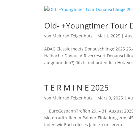
Old- +Youngtimer Tour 
von
Meinrad Feigenbutz
|
Mai 1, 2025
|
Aus
ADAC Classic meets Donauschlinge 2025 25.A
Haibach / Donau, A Riverresort Donauschli
aufgebunden?) Ritchi mit ordentlich Holz vor
T E R M I N E 2025
von
Meinrad Feigenbutz
|
März 9, 2025
|
Au
EuroGespannTreffen 29. – 31. August 202
Motorradtreffen in Paimar Einladung zum 45
laden wir Euch dieses Jahr zu unserem...