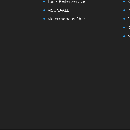
Toms Reifenservice
K
MSC VAALE
I
Motorradhaus Ebert
S
D
M