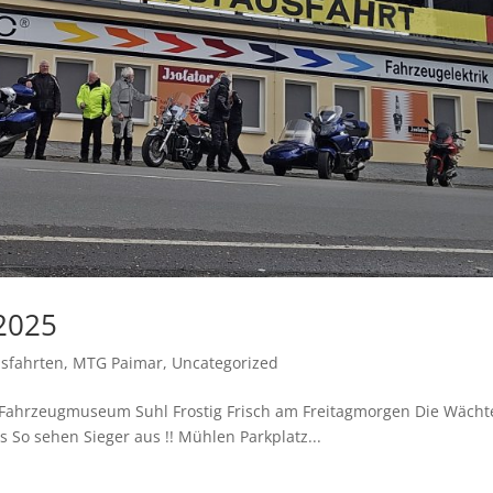
2025
sfahrten
,
MTG Paimar
,
Uncategorized
l Fahrzeugmuseum Suhl Frostig Frisch am Freitagmorgen Die Wächt
s So sehen Sieger aus !! Mühlen Parkplatz...